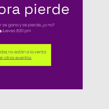
ra pierde
r se gana y se pierde, ¿o no?
Jueves 8:30 pm
adas no están a la venta
er otros eventos