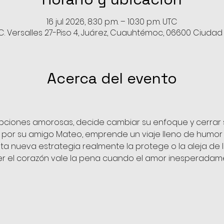
16 jul 2026, 8:30 p.m. – 10:30 p.m. UTC
C. Versalles 27-Piso 4, Juárez, Cuauhtémoc, 06600 Ciuda
Acerca del evento
iones amorosas, decide cambiar su enfoque y cerrar s
or su amigo Mateo, emprende un viaje lleno de humor 
esta nueva estrategia realmente la protege o la aleja de 
er el corazón vale la pena cuando el amor inesperada