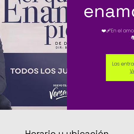
enamo
❤️‍🩹En el amo

Las entr
V
Horario y ubicación