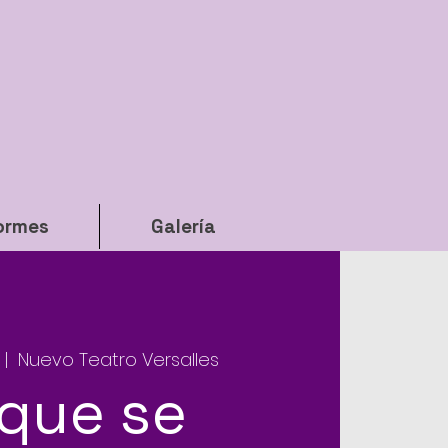
ormes
Galería
 |  
Nuevo Teatro Versalles
 que se