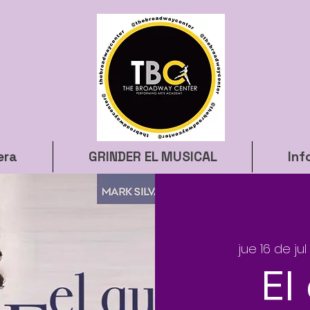
era
GRINDER EL MUSICAL
Inf
jue 16 de jul
 
El