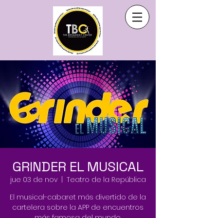
GRINDER EL MUSICAL
jue 03 de nov
  |  
Teatro de la República
El musical-cabaret más divertido de la
cartelera sobre la APP de encuentros
más famosa del mundo.