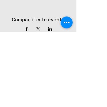
Compartir este evento
CONTÁCTANOS
The Broadway Center - Escuela de
teatro musical
Teléfono y Whatsapp:
55 7999 1307
contacto@thebroadwaycenter.mx