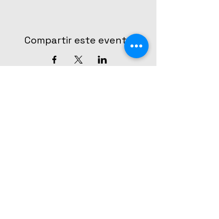
Compartir este evento
CONTÁCTANOS
The Broadway Center - Escuela de
teatro musical
Teléfono y Whatsapp:
55 7999 1307
contacto@thebroadwaycenter.mx