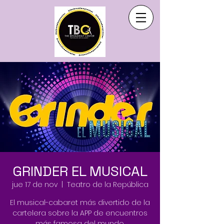
GRINDER EL MUSICAL
jue 17 de nov
  |  
Teatro de la República
El musical-cabaret más divertido de la
cartelera sobre la APP de encuentros
más famosa del mundo.