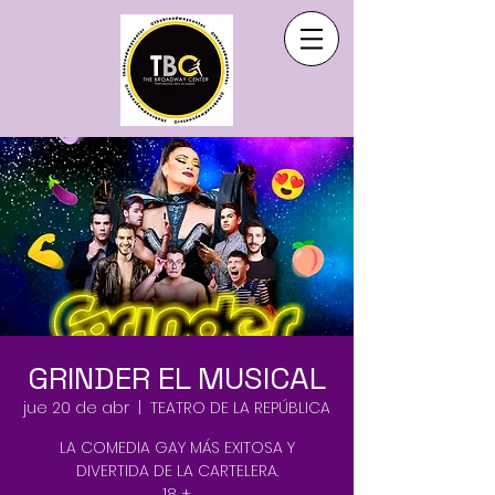
GRINDER EL MUSICAL
jue 20 de abr
  |  
TEATRO DE LA REPÚBLICA
LA COMEDIA GAY MÁS EXITOSA Y
DIVERTIDA DE LA CARTELERA.
18 +.