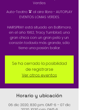
Verdes
Auto-Teatro 🚖 al aire libre - AUTOPLAY
EVENTOS LOMAS VERDES.
HAIRSPRAY está situado en Baltimore,
en el año 1962, Tracy Turnblad, una
gran chica con un gran pelo y un
corazón todavía más grande, sólo
tiene una pasión: bailar.
Se ha cerrado la posibilidad
de registrarse
Ver otros eventos
Horario y ubicación
06 dic 2020, 8:30 p.m. GMT-6 – 07 dic
2020, 10:30 p.m. GMT-6