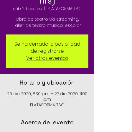
hrs)
sáb 26 de dic
  |  
PLATAFORMA TBC
Obra de teatro vía streaming.
Taller de teatro musical escolar.
Se ha cerrado la posibilidad
de registrarse
Ver otros eventos
Horario y ubicación
26 dic 2020, 8:30 p.m. – 27 dic 2020, 11:00
p.m.
PLATAFORMA TBC
Acerca del evento