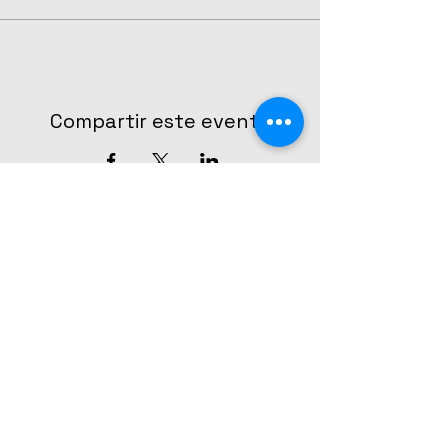
Compartir este evento
CONTÁCTANOS
The Broadway Center - Escuela de
teatro musical
Teléfono y Whatsapp:
55 7999 1307
contacto@thebroadwaycenter.mx