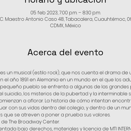
05 feb 2023, 7:00 p.m. – 8:30 p.m.
, C. Maestro Antonio Caso 48, Tabacalera, Cuauhtémoc, 
CDMX, México
Acerca del evento
s un musical (estilo rock), que nos cuenta el drama de 
 el año 1891 en Alemania en un mundo en el que los adu
n pequeño pueblo se enfrenta a algunas de las grande
el suicidio, los misterios de la pubertad y la interminable 
ienzan a aflorar. La historia de cómo intentan encontra
nuar con sus vidas dentro del colegio, y dentro de un 
os que se atreven a poner a prueba sus valores.
 de The Broadway Center.
ntada bajo derechos, materiales y licencia de MTI INTER