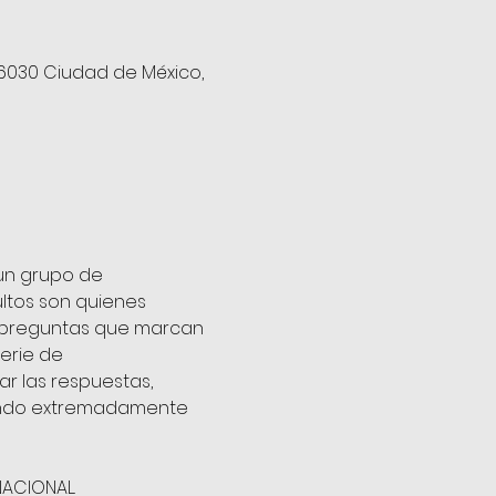
06030 Ciudad de México,
un grupo de 
ltos son quienes 
s preguntas que marcan 
serie de 
r las respuestas, 
mundo extremadamente 
NACIONAL.