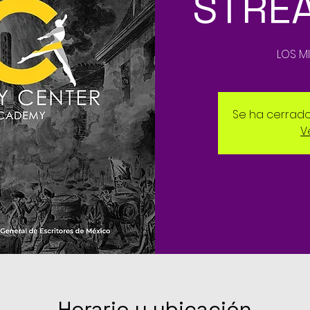
STRE
LOS M
Se ha cerrado 
V
Horario y ubicación