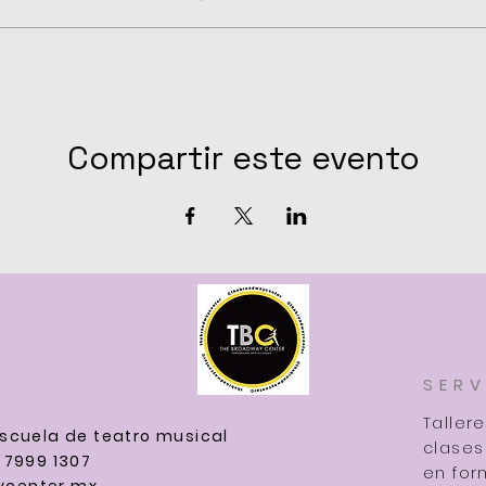
Compartir este evento
SERV
Taller
scuela de teatro musical
clases
 7999 1307
en for
center.mx