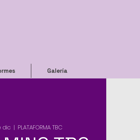
ormes
Galería
 dic
  |  
PLATAFORMA TBC