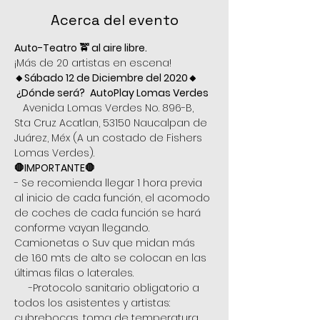
Acerca del evento
Auto-Teatro 🚖 al aire libre.
¡Más de 20 artistas en escena!
🔸Sábado 12 de Diciembre del 2020🔸
 ¿Dónde será?
 AutoPlay Lomas Verdes
   Avenida Lomas Verdes No. 896-B, 
Sta Cruz Acatlan, 53150 Naucalpan de 
Juárez, Méx (A un costado de Fishers 
Lomas Verdes).
🛑IMPORTANTE🛑
- Se recomienda llegar 1 hora previa 
al inicio de cada función, el acomodo 
de coches de cada función se hará 
conforme vayan llegando. 
Camionetas o Suv que midan más 
de 1.60 mts de alto se colocan en las 
últimas filas o laterales.                            
     -Protocolo sanitario obligatorio a 
todos los asistentes y artistas: 
cubrebocas, toma de temperatura, 