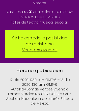
Verdes
Auto-Teatro 🚖 al aire libre - AUTOPLAY
EVENTOS LOMAS VERDES.
Taller de teatro musical escolar.
Se ha cerrado la posibilidad
de registrarse
Ver otros eventos
Horario y ubicación
12 dic 2020, 9:30 p.m. GMT-6 – 13 dic
2020, 1:30 a.m. GMT-6
AutoPlay Lomas Verdes, Avenida
Lomas Verdes No. 89B, Col. Sta Cruz
Acatlan, Naucalpan de Juaréz, Estado
de México.