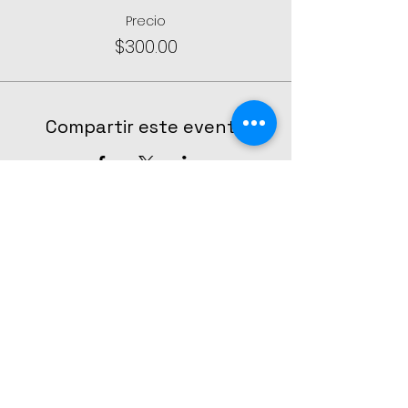
Precio
$300.00
Compartir este evento
CONTÁCTANOS
The Broadway Center - Escuela de
teatro musical
Teléfono y Whatsapp:
55 7999 1307