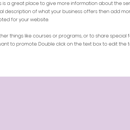
oadway
Cente
This is a great place to give more information about the se
al description of what your business offers then add mor
ted for your website.
SCUELA, SOMOS UNA COMPAÑÍA
her things like courses or programs, or to share special 
ant to promote. Double click on the text box to edit the
én conocida como
TBC
es una escuela de Teatro Mus
óvenes y adultos que buscan obtener una
formación a
jamos dos tipos de servicios diferentes:
clases
de e
es
de teatro musical.
tistas que se entrenan con nosotros aprendan de
atral mexicano, tomamos como gran inspiración las
tro musical,
BROADWAY
.
s hemos presentado más de 35 producciones y 5 pro
os planteles:
CDMX & Izcalli.