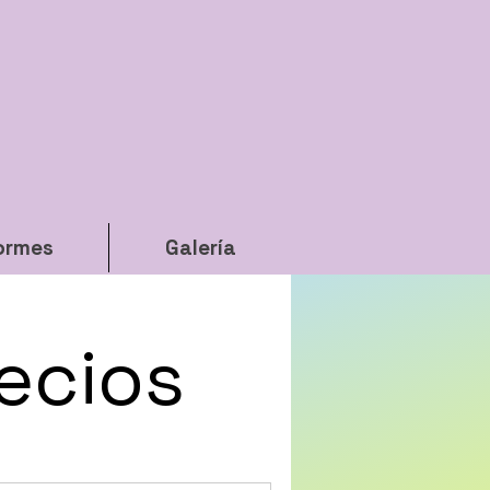
ormes
Galería
recios