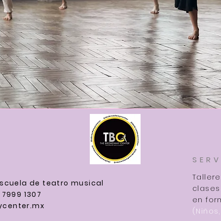
SERV
Taller
scuela de teatro musical
clases
 7999 1307
en for
center.mx
(Niños,