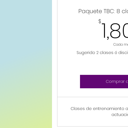
Paquete TBC: 8 cl
1,
$
Cada m
Sugerido 2 clases ó disc
Comprar 
Clases de entrenamiento art
actuaci