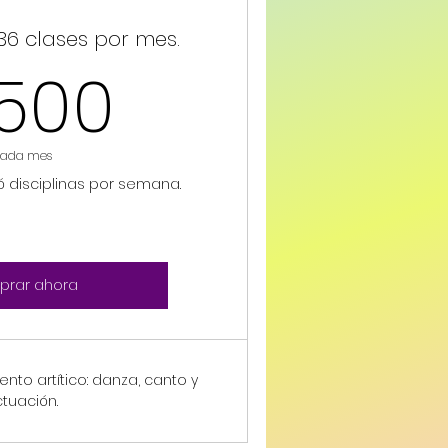
36 clases por mes.
2,500$
,500
ada mes
ó disciplinas por semana.
rar ahora
to artítico: danza, canto y
tuación.