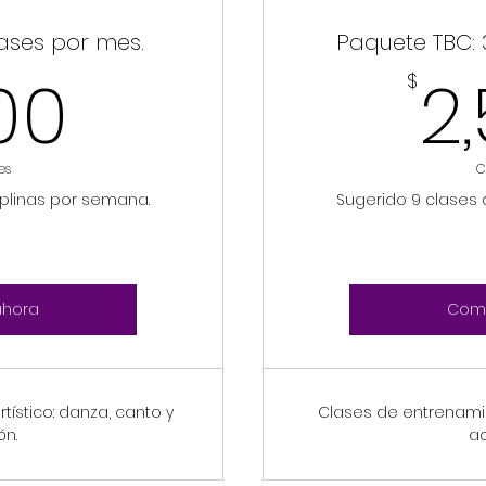
ases por mes.
Paquete TBC: 
1,800$
800
2
$
es
C
iplinas por semana.
Sugerido 9 clases 
ahora
Comp
ístico: danza, canto y
Clases de entrenamien
ón.
ac